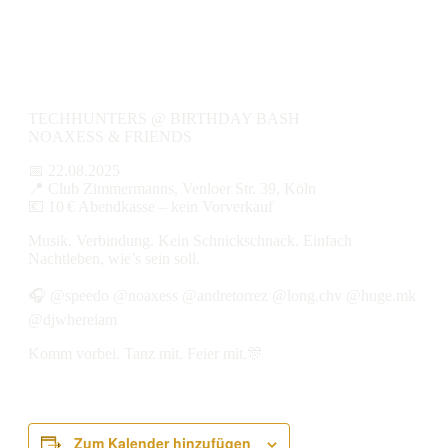
TECHHUNTERS @ BIRTHDAY BASH
NOAXESS & FRIENDS
📅 22.08.2025
📍 Club Zimmermanns, Venloer Str. 39, Köln
💶 10 € Abendkasse – kein Vorverkauf
Musik. Verbindung. Kein Schnickschnack. Einfach
Nachtleben, wie’s sein soll.
🎧 @speedo @noaxess @andretorrez @long.chv @huge.mk
@djwhereiam
Komm vorbei. Tanz mit. Feier mit.🎊
Zum Kalender hinzufügen