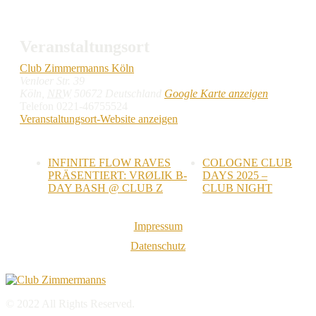
Veranstaltungsort
Club Zimmermanns Köln
Venloer Str. 39
Köln
,
NRW
50672
Deutschland
Google Karte anzeigen
Telefon
0221-46755524
Veranstaltungsort-Website anzeigen
INFINITE FLOW RAVES
COLOGNE CLUB
PRÄSENTIERT: VRØLIK B-
DAYS 2025 –
DAY BASH @ CLUB Z
CLUB NIGHT
Impressum
Datenschutz
© 2022 All Rights Reserved.