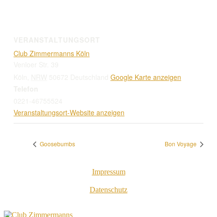
VERANSTALTUNGSORT
Club Zimmermanns Köln
Venloer Str. 39
Köln
,
NRW
50672
Deutschland
Google Karte anzeigen
Telefon
0221-46755524
Veranstaltungsort-Website anzeigen
Goosebumbs
Bon Voyage
Impressum
Datenschutz