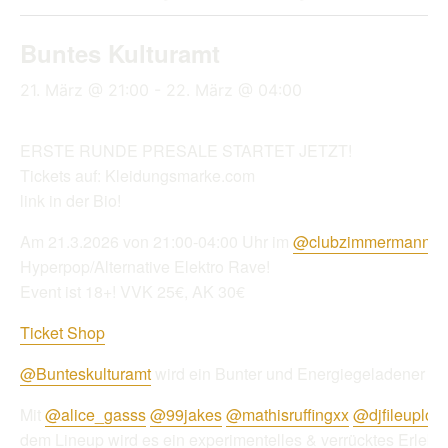
Buntes Kulturamt
21. März @ 21:00
-
22. März @ 04:00
ERSTE RUNDE PRESALE STARTET JETZT!
Tickets auf: Kleidungsmarke.com
link in der Bio!
Am 21.3.2026 von 21:00-04:00 Uhr im
@clubzimmermanns
i
Hyperpop/Alternative Elektro Rave!
Event ist 18+! VVK 25€, AK 30€
Ticket Shop
@Bunteskulturamt
wird ein Bunter und Energiegeladener Rav
Mit
@alice_gasss
@99jakes
@mathisruffingxx
@djfileuploa
dem Lineup wird es ein experimentelles & verrücktes Erlebni