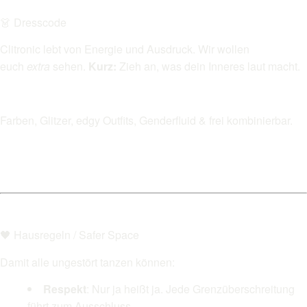
👗 Dresscode
Clitronic lebt von Energie und Ausdruck. Wir wollen
euch
extra
sehen.
Kurz:
Zieh an, was dein Inneres laut macht.
Farben, Glitzer, edgy Outfits, Genderfluid & frei kombinierbar.
🖤 Hausregeln / Safer Space
Damit alle ungestört tanzen können:
Respekt
: Nur ja heißt ja. Jede Grenzüberschreitung
führt zum Ausschluss.