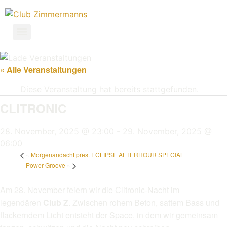
« Alle Veranstaltungen
Diese Veranstaltung hat bereits stattgefunden.
CLITRONIC
28. November, 2025 @ 23:00
-
29. November, 2025 @
06:00
«
Morgenandacht pres. ECLIPSE AFTERHOUR SPECIAL
Power Groove
»
Am 28. November feiern wir die Clitronic-Nacht im
legendären
Club Z
. Zwischen rohem Beton, sattem Bass und
flackerndem Licht entsteht der Space, in dem wir gemeinsam