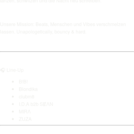
tanzen, schwitzen und die Nacht neu schreiben.
Unsere Mission: Beats, Menschen und Vibes verschmelzen
lassen. Unapologetically, bouncy & hard.
🎧 Line-Up
B!B!
Blondika
clubm8
I.D.A b2b SɆɅN
MIRɅ
ZUZA