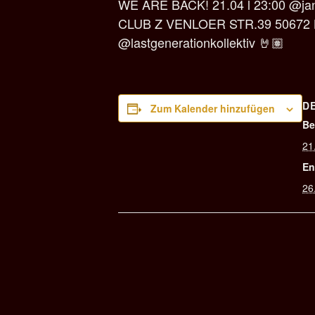
WE ARE BACK! 21.04 l 23:00 @jan
CLUB Z VENLOER STR.39 50672 KÖLN
@lastgenerationkollektiv 🤘🏽
D
Zum Kalender hinzufügen
Be
21
En
26