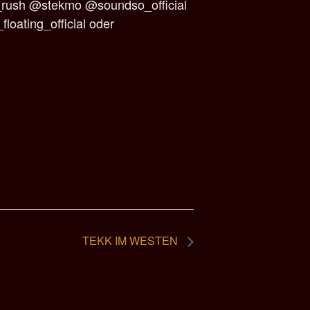
_rush @stekmo @soundso_official
oating_official oder
TEKK IM WESTEN