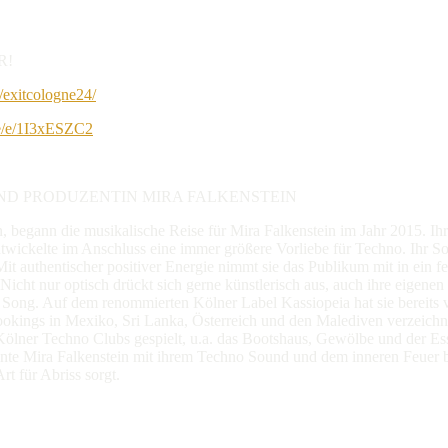
R!
exitcologne24/
me/e/1I3xESZC2
ND PRODUZENTIN MIRA FALKENSTEIN
begann die musikalische Reise für Mira Falkenstein im Jahr 2015. Ihr
twickelte im Anschluss eine immer größere Vorliebe für Techno. Ihr So
it authentischer positiver Energie nimmt sie das Publikum mit in ein f
icht nur optisch drückt sich gerne künstlerisch aus, auch ihre eigene
Song. Auf dem renommierten Kölner Label Kassiopeia hat sie bereits ve
 Bookings in Mexiko, Sri Lanka, Österreich und den Malediven verzeich
Kölner Techno Clubs gespielt, u.a. das Bootshaus, Gewölbe und der Ess
onnte Mira Falkenstein mit ihrem Techno Sound und dem inneren Feuer b
t für Abriss sorgt.