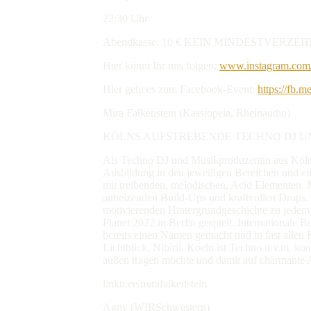
22:30 Uhr
Abendkasse: 10 € KEIN MINDESTVERZEH
Hier könnt Ihr uns folgen:
www.instagram.com/
Hier geht es zum Facebook-Event:
https://fb.
Mira Falkenstein (Kassiopeia, Rheinaudio)
KÖLNS AUFSTREBENDE TECHNO DJ U
Als Techno DJ und Musikproduzentin aus Köln, 
Ausbildung in den jeweiligen Bereichen und en
mit treibenden, melodischen, Acid Elementen. M
anheizenden Build-Ups und kraftvollen Drops. N
motivierenden Hintergrundgeschichte zu jedem 
Planet 2022 in Berlin gespielt. Internationale
bereits einen Namen gemacht und in fast allen 
Lichtblick, Nibirii, Koeln ist Techno u.v.m. k
außen tragen möchte und damit auf charmante Ar
linktr.ee/mirafalkenstein
Agny (WIRSchwestern)