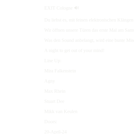
EXIT Cologne
🔊
Du liebst es, mit feinen elektronischen Klänge
Wir öffnen unsere Türen das erste Mal am Sam
Was den Sound anbelangt, wird eine bunte Mis
A night to get out of your mind!
Line Up:
Mira Falkenstein
Agny
Max Rhein
Stuart Dee
Mikk van Keulen
Doors:
20-April-24