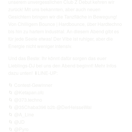
unserem unvergesslichen Club Z Debut kehren wir
zurück! Mit uns bekannten, aber auch neuen
Gesichtern bringen wir die Tanzfläche in Bewegung!
Von Chilligem Bounce | Hardbounce, über Hardtechno
bis hin zu hartem Industrial. An diesem Abend gibt es
für jede Seele etwas! Der Vibe ist ruhiger, aber die
Energie nicht weniger intensiv.
Und das Beste: Ihr könnt dafür sorgen das euer
Lieblings-DJ bei uns den Abend beginnt! Mehr Infos
dazu unten! ⬇LINE-UP:
🌀 Contest-Gewinner
🌀 @Ketapan.ofc
🌀 @373.techno
🌀 @35Chaba396 b2b @DerHeisseWai
🌀 @A_Line
🌀 @JD
🌀 @Pyro