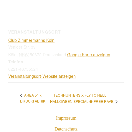
VERANSTALTUNGSORT
Club Zimmermanns Köln
Venloer Str. 39
Köln
,
NRW
50672
Deutschland
Google Karte anzeigen
Telefon
0221-46755524
Veranstaltungsort-Website anzeigen
TECHHUNTERS X FLY TO HELL
AREA 51 x
DRUCKFABRIK
HALLOWEEN SPECIAL 🎃 FREE RAVE
Impressum
Datenschutz