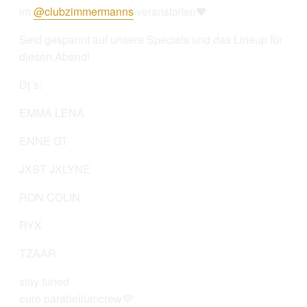
im
@clubzimmermanns
veranstalten🖤
Seid gespannt auf unsere Specials und das Lineup für
diesen Abend!
Dj´s:
EMMA LENA
ENNE GT
JXST JXLYNE
RON COLIN
RYX
TZAAR
stay tuned
eure parabellumcrew💜