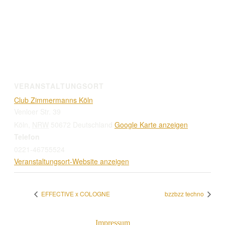
VERANSTALTUNGSORT
Club Zimmermanns Köln
Venloer Str. 39
Köln
,
NRW
50672
Deutschland
Google Karte anzeigen
Telefon
0221-46755524
Veranstaltungsort-Website anzeigen
EFFECTIVE x COLOGNE
bzzbzz techno
Impressum