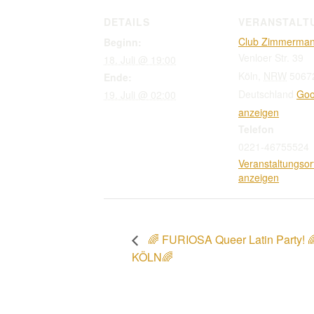
DETAILS
VERANSTALT
Club Zimmerman
Beginn:
Venloer Str. 39
18. Juli @ 19:00
Köln
,
NRW
5067
Ende:
Deutschland
Goo
19. Juli @ 02:00
anzeigen
Telefon
0221-46755524
Veranstaltungsor
anzeigen
🌈 FURIOSA Queer Latin Party!
KÖLN🌈