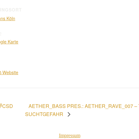
UNGSORT
ns Köln
2
gle Karte
t-Website
AETHER_BASS PRES.: AETHER_RAVE_007 – TE
 🌈CSD
SUCHTGEFAHR
Impressum