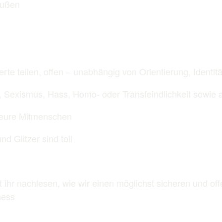
raußen
Werte teilen, offen – unabhängig von Orientierung, Ident
us, Sexismus, Hass, Homo- oder Transfeindlichkeit sowie
d eure Mitmenschen
d Glitzer sind toll
hr nachlesen, wie wir einen möglichst sicheren und off
ness