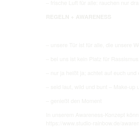
– frische Luft für alle: rauchen nur d
REGELN + AWARENESS
– unsere Tür ist für alle, die unsere 
– bei uns ist kein Platz für Rassism
– nur ja heißt ja; achtet auf euch un
– seid laut, wild und bunt – Make-up un
– genießt den Moment
In unserem Awareness-Konzept könnt i
https://www.studio-rainbow.de/aware