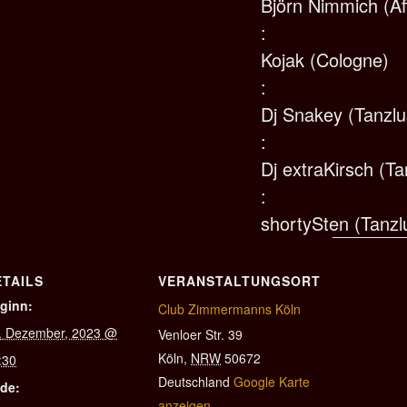
Björn Nimmich (Af
:
Kojak (Cologne)
:
Dj Snakey (Tanzlu
:
Dj extraKirsch (Ta
:
shortySten (Tanzl
ETAILS
VERANSTALTUNGSORT
ginn:
Club Zimmermanns Köln
. Dezember, 2023 @
Venloer Str. 39
Köln
,
NRW
50672
:30
Deutschland
Google Karte
de:
anzeigen