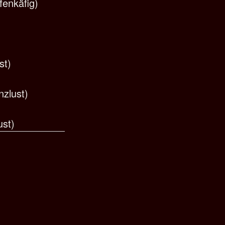
fenkäfig)
st)
nzlust)
ust)