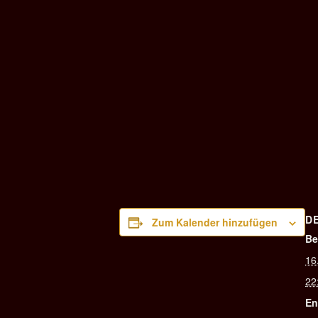
D
Zum Kalender hinzufügen
Be
16
22
En