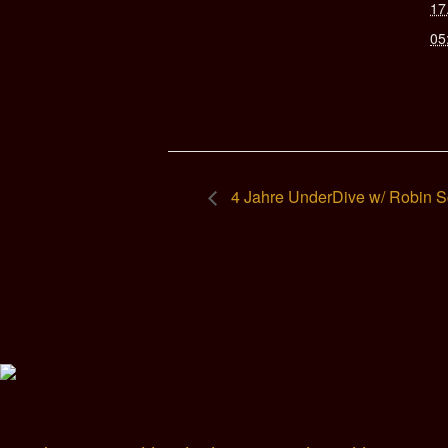
17
05
4 Jahre UnderDive w/ Robin Sc