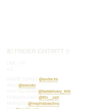
💶 FREIER EINTRITT ‼️
LINE – UP
A-Z
ANDRÉ TORREZ
@andre.trs
AREZ
@arezxkc
FAST DELIVERY
@fastdelivery_906
FRÄULEIN ZART
@frln__zart
MEPHISTO
@mephistotechno