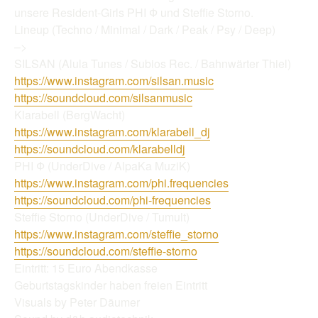
unsere Resident-Girls PHI Ф und Steffie Storno.
Lineup (Techno / Minimal / Dark / Peak / Psy / Deep)
–>
SILSAN (Alula Tunes / Subios Rec. / Bahnwärter Thiel)
https://www.instagram.com/silsan.music
https://soundcloud.com/silsanmusic
Klarabell (BergWacht)
https://www.instagram.com/klarabell_dj
https://soundcloud.com/klarabelldj
PHI Ф (UnderDive / AlpaKa MuziK)
https://www.instagram.com/phi.frequencies
https://soundcloud.com/phi-frequencies
Steffie Storno (UnderDive / Tumult)
https://www.instagram.com/steffie_storno
https://soundcloud.com/steffie-storno
Eintritt: 15 Euro Abendkasse
Geburtstagskinder haben freien Eintritt
Visuals by Peter Däumer