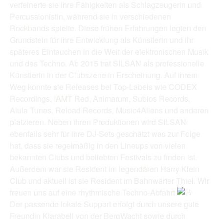
verfeinerte sie ihre Fähigkeiten als Schlagzeugerin und
Percussionistin, während sie in verschiedenen
Rockbands spielte. Diese frühen Erfahrungen legten den
Grundstein für ihre Entwicklung als Künstlerin und ihr
späteres Eintauchen in die Welt der elektronischen Musik
und des Techno. Ab 2015 trat SILSAN als professionelle
Künstlerin in der Clubszene in Erscheinung. Auf ihrem
Weg konnte sie Releases bei Top-Labels wie CODEX
Recordings, IAMT Red, Animarum, Subios Records,
Alula Tunes, Reload Records, Music4Aliens und anderen
platzieren. Neben ihren Produktionen wird SILSAN
ebenfalls sehr für ihre DJ-Sets geschätzt was zur Folge
hat, dass sie regelmäßig in den Lineups von vielen
bekannten Clubs und beliebten Festivals zu finden ist.
Außerdem war sie Resident im legendären Harry Klein
Club und aktuell ist sie Resident im Bahnwärter Thiel. Wir
freuen uns auf eine rhythmische Techno-Abfahrt
Der passende lokale Support erfolgt durch unsere gute
Freundin Klarabell von der BergWacht sowie durch