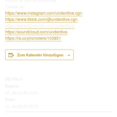
Sound by d&b audiotechnik
Follow us:
https://www.instagram.com/underdive.cgn
https://www.tiktok.com/@underdive.cgn
https://www.facebook.com/UnderDive
https://soundcloud.com/underdive
https://ra.co/promoters/103851
Zum Kalender hinzufügen
DETAILS
Beginn:
30. Januar @ 23:00
Ende:
31. Januar @ 08:00