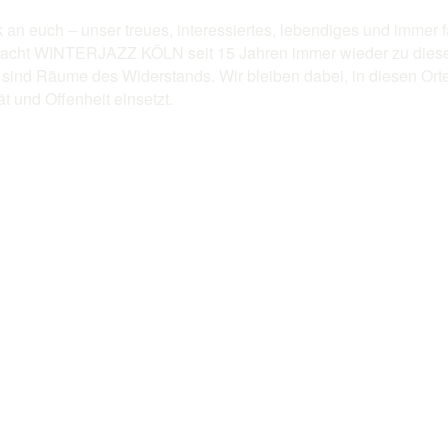
 an euch – unser treues, interessiertes, lebendiges und immer 
r macht WINTERJAZZ KÖLN seit 15 Jahren immer wieder zu dies
, sind Räume des Widerstands. Wir bleiben dabei, in diesen O
ät und Offenheit einsetzt.