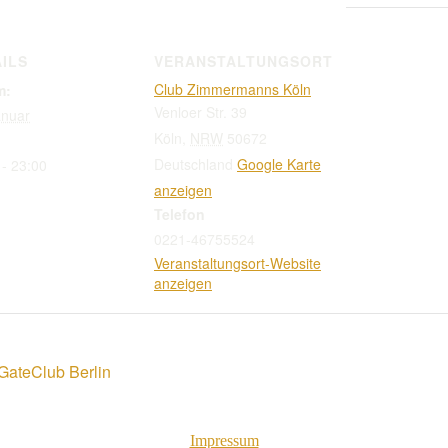
ILS
VERANSTALTUNGSORT
Club Zimmermanns Köln
m:
Venloer Str. 39
anuar
Köln
,
NRW
50672
Deutschland
Google Karte
 - 23:00
anzeigen
Telefon
0221-46755524
Veranstaltungsort-Website
anzeigen
nGateClub Berlin
Impressum