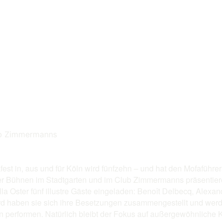
lub Zimmermanns
st in, aus und für Köln wird fünfzehn – und hat den Mofaführe
er Bühnen im Stadtgarten und im Club Zimmermanns präsentier
lla Oster fünf illustre Gäste eingeladen: Benoît Delbecq, Alex
rd haben sie sich ihre Besetzungen zusammengestellt und wer
 performen. Natürlich bleibt der Fokus auf außergewöhnliche 