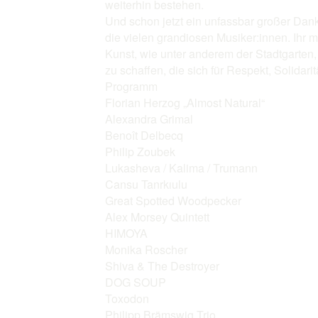
weiterhin bestehen.
Und schon jetzt ein unfassbar großer Dank
die vielen grandiosen Musiker:innen. Ih
Kunst, wie unter anderem der Stadtgarten
zu schaffen, die sich für Respekt, Solidarit
Programm
Florian Herzog „Almost Natural“
Alexandra Grimal
Benoît Delbecq
Philip Zoubek
Lukasheva / Kalima / Trumann
Cansu Tanrkıulu
Great Spotted Woodpecker
Alex Morsey Quintett
HIMOYA
Monika Roscher
Shiva & The Destroyer
DOG SOUP
Toxodon
Philipp Brämswig Trio