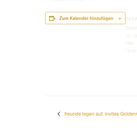
Zum Kalender hinzufügen
DETA
Datu
10. J
Zeit:
19:00
freunde legen auf. invites Golde