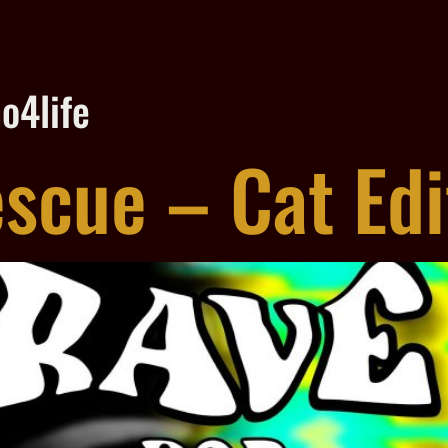
o4life
scue – Cat Edi